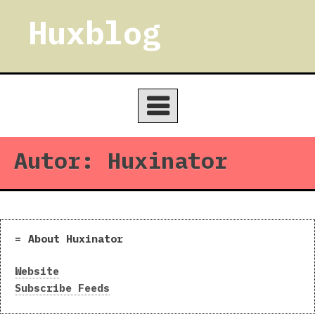
Skip
Huxblog
to
content
Autor:
Huxinator
About Huxinator
Website
Subscribe Feeds